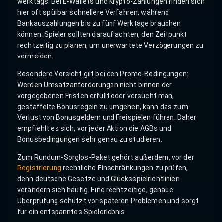
werktags. Bei E-Wallets und Krypto-Zahlungen finden sich
hier oft spürbar schnellere Verfahren, während
Bankauszahlungen bis zu fünf Werktage brauchen
können. Spieler sollten darauf achten, den Zeitpunkt
rechtzeitig zu planen, um unerwartete Verzögerungen zu
vermeiden.
Besondere Vorsicht gilt bei den Promo-Bedingungen:
Werden Umsatzanforderungen nicht binnen der
vorgegebenen Fristen erfüllt oder versucht man,
gestaffelte Bonusregeln zu umgehen, kann das zum
Verlust von Bonusgeldern und Freispielen führen. Daher
empfiehlt es sich, vor jeder Aktion die AGBs und
Bonusbedingungen sehr genau zu studieren.
Zum Rundum-Sorglos-Paket gehört außerdem, vor der
Registrierung
rechtliche Einschränkungen zu prüfen,
denn deutsche Gesetze und Glücksspielrichtlinien
verändern sich häufig. Eine rechtzeitige, genaue
Überprüfung schützt vor späteren Problemen und sorgt
für ein entspanntes Spielerlebnis.