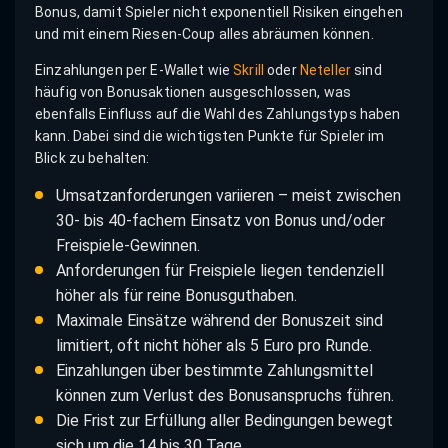
Bonus, damit Spieler nicht exponentiell Risiken eingehen
und mit einem Riesen-Coup alles abräumen können.
Einzahlungen per E-Wallet wie
Skrill
oder
Neteller
sind
häufig von Bonusaktionen ausgeschlossen, was
ebenfalls Einfluss auf die Wahl des Zahlungstyps haben
kann. Dabei sind die wichtigsten Punkte für Spieler im
Blick zu behalten:
Umsatzanforderungen variieren – meist zwischen
30- bis 40-fachem Einsatz von Bonus und/oder
Freispiele-Gewinnen.
Anforderungen für Freispiele liegen tendenziell
höher als für reine Bonusguthaben.
Maximale Einsätze während der Bonuszeit sind
limitiert, oft nicht höher als 5 Euro pro Runde.
Einzahlungen über bestimmte Zahlungsmittel
können zum Verlust des Bonusanspruchs führen.
Die Frist zur Erfüllung aller Bedingungen bewegt
sich um die 14 bis 30 Tage.