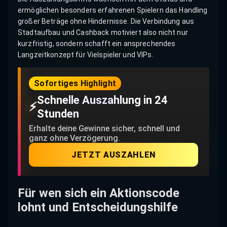
ermöglichen besonders erfahrenen Spielern das Handling
großer Beträge ohne Hindernisse. Die Verbindung aus
Stadtaufbau und Cashback motiviert also nicht nur
kurzfristig, sondern schafft ein ansprechendes
Langzeitkonzept für Vielspieler und VIPs.
Sofortiges Highlight
Schnelle Auszahlung in 24
⚡
Stunden
Erhalte deine Gewinne sicher, schnell und
ganz ohne Verzögerung.
JETZT AUSZAHLEN
Für wen sich ein Aktionscode
lohnt und Entscheidungshilfe