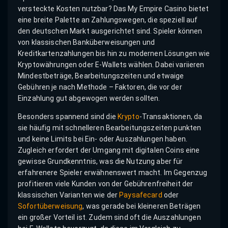
versteckte Kosten nutzbar? Das My Empire Casino bietet
eine breite Palette an Zahlungswegen, die speziell auf
den deutschen Markt ausgerichtet sind. Spieler können
von klassischen Banküberweisungen und
Kreditkartenzahlungen bis hin zu modernen Lösungen wie
Kryptowährungen oder E-Wallets wählen. Dabei variieren
Mindestbeträge, Bearbeitungszeiten und etwaige
Gebühren je nach Methode – Faktoren, die vor der
Einzahlung gut abgewogen werden sollten.
Besonders spannend sind die
Krypto
-Transaktionen, da
sie häufig mit schnelleren Bearbeitungszeiten punkten
und keine Limits bei Ein- oder Auszahlungen haben.
Zugleich erfordert der Umgang mit digitalen Coins eine
gewisse Grundkenntnis, was die Nutzung aber für
erfahrenere Spieler erwähnenswert macht. Im Gegenzug
profitieren viele Kunden von der Gebührenfreiheit der
klassischen Varianten wie der
Paysafecard
oder
Sofortüberweisung
, was gerade bei kleineren Beträgen
ein großer Vorteil ist. Zudem sind oft die Auszahlungen