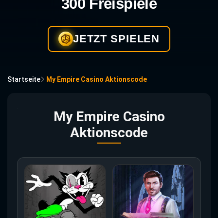
300 Freispiele
JETZT SPIELEN
Startseite
My Empire Casino Aktionscode
My Empire Casino
Aktionscode