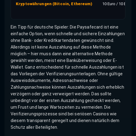
Kryptowährungen (
Bitcoin
, Ethereum)
10 Euro / 10 Euro
Ein Tipp für deutsche Spieler: Die Paysafecard ist eine
einfache Option, wenn schnelle und sichere Einzahlungen
ohne Bank- oder Kreditkartendaten gewünscht sind.
Allerdings ist keine Auszahlung auf diese Methode
möglich – hier muss dann eine alternative Methode
gewählt werden, meist eine Banküberweisung oder E-
Wallet. Ganz entscheidend für schnelle Auszahlungen ist
das Vorliegen der Verifizierungsunterlagen. Ohne gültige
Ausweisdokumente, Adressnachweise oder
Zahlungsnachweise können Auszahlungen sich erheblich
verzögern oder ganz verweigert werden. Das sollte
unbedingt vor der ersten Auszahlung gecheckt werden,
um Frust und lange Wartezeiten zu vermeiden. Die
Verifizierungsprozesse sind bei seriösen Casinos wie
diesem transparent geregelt und dienen natürlich dem
Schutz aller Beteiligten.