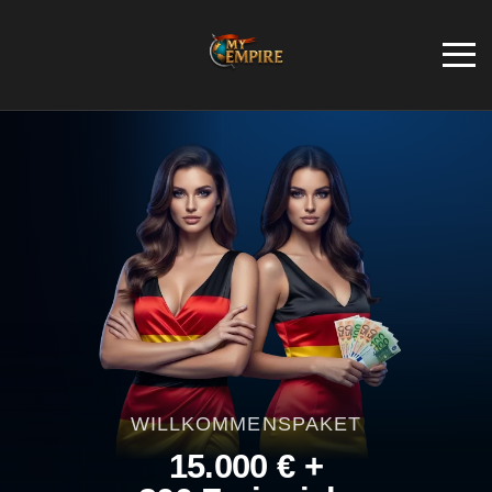
WILLKOMMENSPAKET
15.000 € +