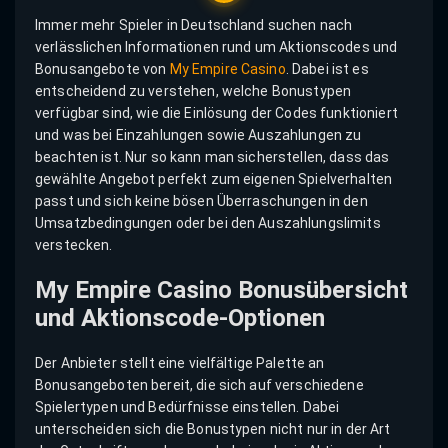
Immer mehr Spieler in Deutschland suchen nach
verlässlichen Informationen rund um Aktionscodes und
Bonusangebote von
My Empire Casino
. Dabei ist es
entscheidend zu verstehen, welche Bonustypen
verfügbar sind, wie die Einlösung der Codes funktioniert
und was bei Einzahlungen sowie Auszahlungen zu
beachten ist. Nur so kann man sicherstellen, dass das
gewählte Angebot perfekt zum eigenen Spielverhalten
passt und sich keine bösen Überraschungen in den
Umsatzbedingungen oder bei den Auszahlungslimits
verstecken.
My Empire Casino Bonusübersicht
und Aktionscode-Optionen
Der Anbieter stellt eine vielfältige Palette an
Bonusangeboten bereit, die sich auf verschiedene
Spielertypen und Bedürfnisse einstellen. Dabei
unterscheiden sich die Bonustypen nicht nur in der Art