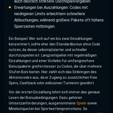
auch deutlich striktere Durchspielvorgaben.
Erwartungen bei Auszahlungen: Codes mit
niedrigeren Limits erleichtern schnellere
Abbuchungen, während größere Pakete oft höhere
Sperrzeiten mitbringen.
Ein Beispiel: Wer sich auf ein bis zwei Einzahlungen
konzentriert, sollte eher den Standardbonus ohne Code
nutzen, da dieser unkomplizierter und schneller
durchzuspielen ist. Langzeitspieler mit regelmäßigen
Einzahlungen und einer Vorliebe für umfangreichere
Bonuspakete greifen besser zu Codes, die über mehrere
Stufen Boni bieten. Hier zahlt sich das Einbringen des
Aktionscodes aus, da er Zugang zu zusätzlichen Free
Spins, Cashback oder exklusiven Turnieren gewährt.
Vor der ersten Einzahlung lohnt sich immer das genaue
Lesen der Bonusbedingungen. Dazu gehören
Umsatzanforderungen, ausgenommene
Spiele
sowie
Mindestquoten bei Sportwettenpromotions. So