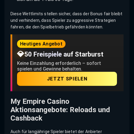
Diese Wettlimits stellen sicher, dass der Bonus fair bleibt
und verhindern, dass Spieler zu aggressive Strategien
fahren, die den Spielbetrieb gefährden könnten.
Heutiges Angebot
💎
50 Freispiele auf Starburst
Keine Einzahlung erforderlich – sofort
spielen und Gewinne behalten.
JETZT SPIELEN
My Empire Casino
Aktionsangebote: Reloads und
Cashback
Auch für langjährige Spieler bietet der Anbieter