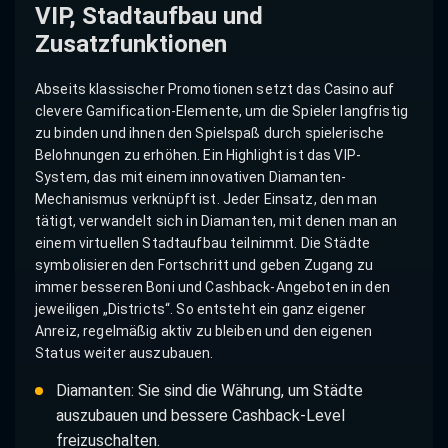
VIP, Stadtaufbau und
Zusatzfunktionen
Abseits klassischer Promotionen setzt das Casino auf
clevere Gamification-Elemente, um die Spieler langfristig
zu binden und ihnen den Spielspaß durch spielerische
Belohnungen zu erhöhen. Ein Highlight ist das VIP-
System, das mit einem innovativen Diamanten-
Mechanismus verknüpft ist. Jeder Einsatz, den man
tätigt, verwandelt sich in Diamanten, mit denen man an
einem virtuellen Stadtaufbau teilnimmt. Die Städte
symbolisieren den Fortschritt und geben Zugang zu
immer besseren Boni und Cashback-Angeboten in den
jeweiligen „Districts“. So entsteht ein ganz eigener
Anreiz, regelmäßig aktiv zu bleiben und den eigenen
Status weiter auszubauen.
Diamanten: Sie sind die Währung, um Städte
auszubauen und bessere Cashback-Level
freizuschalten.