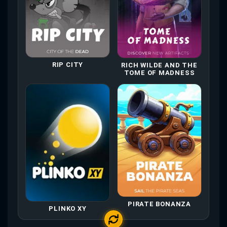
RIP CITY
RICH WILDE AND THE
TOME OF MADNESS
PIRATE BONANZA
PLINKO XY