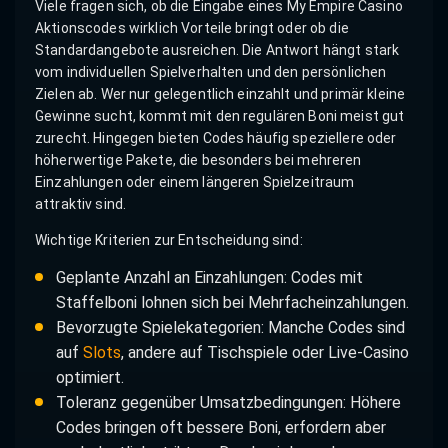
Viele fragen sich, ob die Eingabe eines My Empire Casino
Aktionscodes wirklich Vorteile bringt oder ob die
Standardangebote ausreichen. Die Antwort hängt stark
vom individuellen Spielverhalten und den persönlichen
Zielen ab. Wer nur gelegentlich einzahlt und primär kleine
Gewinne sucht, kommt mit den regulären Boni meist gut
zurecht. Hingegen bieten Codes häufig speziellere oder
höherwertige Pakete, die besonders bei mehreren
Einzahlungen oder einem längeren Spielzeitraum
attraktiv sind.
Wichtige Kriterien zur Entscheidung sind:
Geplante Anzahl an Einzahlungen: Codes mit
Staffelboni lohnen sich bei Mehrfacheinzahlungen.
Bevorzugte Spielekategorien: Manche Codes sind
auf
Slots
, andere auf Tischspiele oder Live-Casino
optimiert.
Toleranz gegenüber Umsatzbedingungen: Höhere
Codes bringen oft bessere Boni, erfordern aber