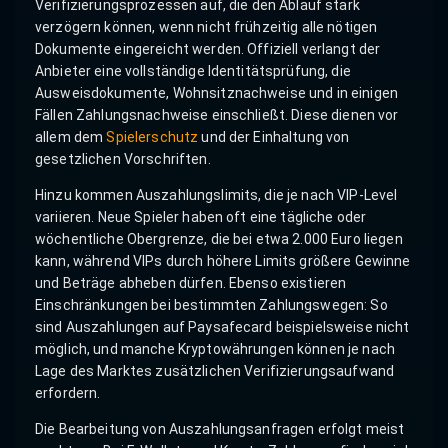
Verifizierungsprozessen auf, die den Ablauf stark
verzögern können, wenn nicht frühzeitig alle nötigen
Dokumente eingereicht werden. Offiziell verlangt der
Anbieter eine vollständige Identitätsprüfung, die
Ausweisdokumente, Wohnsitznachweise und in einigen
Fällen Zahlungsnachweise einschließt. Diese dienen vor
allem dem
Spielerschutz
und der Einhaltung von
gesetzlichen Vorschriften.
Hinzu kommen Auszahlungslimits, die je nach VIP-Level
variieren. Neue Spieler haben oft eine tägliche oder
wöchentliche Obergrenze, die bei etwa 2.000 Euro liegen
kann, während VIPs durch höhere Limits größere Gewinne
und Beträge abheben dürfen. Ebenso existieren
Einschränkungen bei bestimmten Zahlungswegen: So
sind Auszahlungen auf Paysafecard beispielsweise nicht
möglich, und manche Kryptowährungen können je nach
Lage des Marktes zusätzlichen Verifizierungsaufwand
erfordern.
Die Bearbeitung von Auszahlungsanfragen erfolgt meist