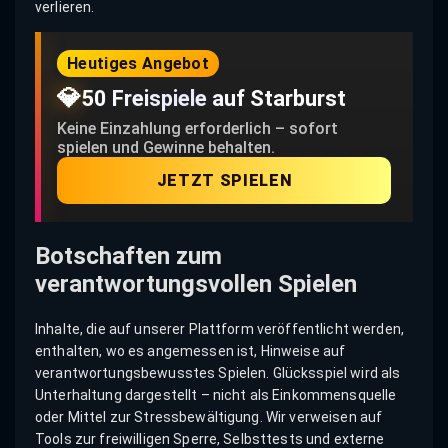
verlieren.
Heutiges Angebot
💎
50 Freispiele auf Starburst
Keine Einzahlung erforderlich – sofort
spielen und Gewinne behalten.
JETZT SPIELEN
Botschaften zum
verantwortungsvollen Spielen
Inhalte, die auf unserer Plattform veröffentlicht werden,
enthalten, wo es angemessen ist, Hinweise auf
verantwortungsbewusstes Spielen. Glücksspiel wird als
Unterhaltung dargestellt – nicht als Einkommensquelle
oder Mittel zur Stressbewältigung. Wir verweisen auf
Tools zur freiwilligen Sperre, Selbsttests und externe