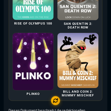
RISE OF OLYMPUS 100
SAN QUENTIN 2:
DEATH ROW
BILL AND COIN 2:
PLINKO
MUMMY MISCHIEF
Dieses Dokument beschreibt die redaktionellen