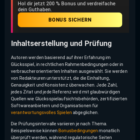
Hol dir jetzt 200 % Bonus und verdreifache
dein Guthaben.
BONUS SICHERN
Inhaltserstellung und Prüfung
Autoren werden basierend auf ihrer Erfahrung im
Glücksspiel, in rechtlichen Rahmenbedingungen oder in
verbraucherorientierten Inhalten ausgewählt. Sie werden
von Redakteuren unterstützt, die die Einhaltung,
Genauigkeit und Konsistenz überwachen. Jede Zahl,
jedes Zitat und jede Referenz wird mit glaubwürdigen
Quellen wie Glücksspielaufsichtsbehörden, zertifizierten
Softwareanbietern und Organisationen für
verantwortungsvolles Spielen
abgeglichen.
Die Prüfungsintervalle variieren je nach Thema.
Beispielsweise können
Bonusbedingungen
monatlich
überprüft werden, während regulatorische Seiten