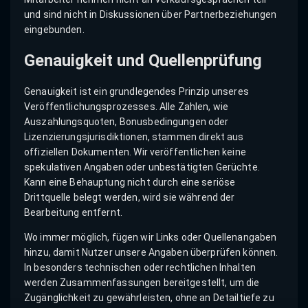
und sind nicht in Diskussionen über Partnerbeziehungen
eingebunden.
Genauigkeit und Quellenprüfung
Genauigkeit ist ein grundlegendes Prinzip unseres
Veröffentlichungsprozesses. Alle Zahlen, wie
Auszahlungsquoten, Bonusbedingungen oder
Lizenzierungsjurisdiktionen, stammen direkt aus
offiziellen Dokumenten. Wir veröffentlichen keine
spekulativen Angaben oder unbestätigten Gerüchte.
Kann eine Behauptung nicht durch eine seriöse
Drittquelle belegt werden, wird sie während der
Bearbeitung entfernt.
Wo immer möglich, fügen wir Links oder Quellenangaben
hinzu, damit Nutzer unsere Angaben überprüfen können.
In besonders technischen oder rechtlichen Inhalten
werden Zusammenfassungen bereitgestellt, um die
Zugänglichkeit zu gewährleisten, ohne an Detailtiefe zu