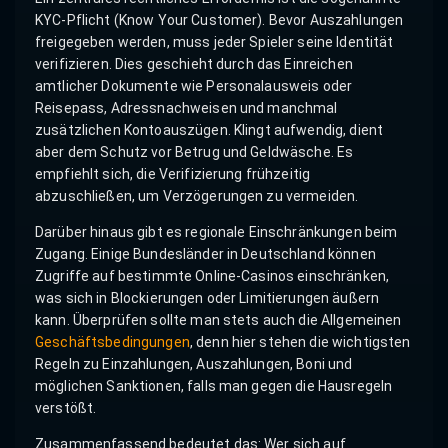
KYC-Pflicht (Know Your Customer). Bevor Auszahlungen
freigegeben werden, muss jeder Spieler seine Identität
verifizieren. Dies geschieht durch das Einreichen
amtlicher Dokumente wie Personalausweis oder
Reisepass, Adressnachweisen und manchmal
zusätzlichen Kontoauszügen. Klingt aufwendig, dient
aber dem Schutz vor Betrug und Geldwäsche. Es
empfiehlt sich, die Verifizierung frühzeitig
abzuschließen, um Verzögerungen zu vermeiden.
Darüber hinaus gibt es regionale Einschränkungen beim
Zugang. Einige Bundesländer in Deutschland können
Zugriffe auf bestimmte Online-Casinos einschränken,
was sich in Blockierungen oder Limitierungen äußern
kann. Überprüfen sollte man stets auch die Allgemeinen
Geschäftsbedingungen
, denn hier stehen die wichtigsten
Regeln zu Einzahlungen, Auszahlungen, Boni und
möglichen Sanktionen, falls man gegen die Hausregeln
verstößt.
Zusammenfassend bedeutet das: Wer sich auf