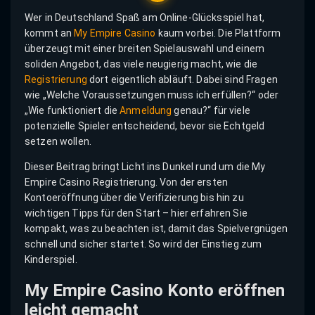
Wer in Deutschland Spaß am Online-Glücksspiel hat,
kommt an
My Empire Casino
kaum vorbei. Die Plattform
überzeugt mit einer breiten Spielauswahl und einem
soliden Angebot, das viele neugierig macht, wie die
Registrierung
dort eigentlich abläuft. Dabei sind Fragen
wie „Welche Voraussetzungen muss ich erfüllen?“ oder
„Wie funktioniert die
Anmeldung
genau?“ für viele
potenzielle Spieler entscheidend, bevor sie Echtgeld
setzen wollen.
Dieser Beitrag bringt Licht ins Dunkel rund um die My
Empire Casino Registrierung. Von der ersten
Kontoeröffnung über die Verifizierung bis hin zu
wichtigen Tipps für den Start – hier erfahren Sie
kompakt, was zu beachten ist, damit das Spielvergnügen
schnell und sicher startet. So wird der Einstieg zum
Kinderspiel.
My Empire Casino Konto eröffnen
leicht gemacht