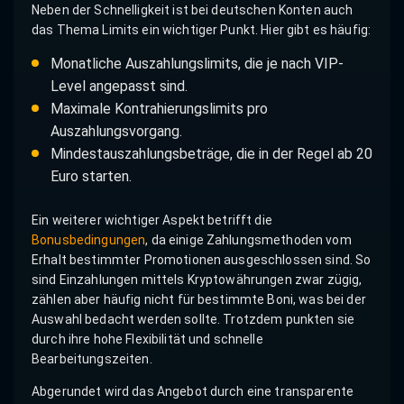
Neben der Schnelligkeit ist bei deutschen Konten auch
das Thema Limits ein wichtiger Punkt. Hier gibt es häufig:
Monatliche Auszahlungslimits, die je nach VIP-
Level angepasst sind.
Maximale Kontrahierungslimits pro
Auszahlungsvorgang.
Mindestauszahlungsbeträge, die in der Regel ab 20
Euro starten.
Ein weiterer wichtiger Aspekt betrifft die
Bonusbedingungen
, da einige Zahlungsmethoden vom
Erhalt bestimmter Promotionen ausgeschlossen sind. So
sind Einzahlungen mittels Kryptowährungen zwar zügig,
zählen aber häufig nicht für bestimmte Boni, was bei der
Auswahl bedacht werden sollte. Trotzdem punkten sie
durch ihre hohe Flexibilität und schnelle
Bearbeitungszeiten.
Abgerundet wird das Angebot durch eine transparente