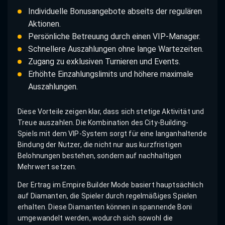
Individuelle Bonusangebote abseits der regulären
Aktionen.
Persönliche Betreuung durch einen VIP-Manager.
Schnellere Auszahlungen ohne lange Wartezeiten.
Zugang zu exklusiven Turnieren und Events.
Erhöhte Einzahlungslimits und höhere maximale
Auszahlungen.
Diese Vorteile zeigen klar, dass sich stetige Aktivität und
Treue auszahlen. Die Kombination des City-Building-
Spiels mit dem VIP-System sorgt für eine langanhaltende
Bindung der Nutzer, die nicht nur aus kurzfristigen
Belohnungen bestehen, sondern auf nachhaltigen
Mehrwert setzen.
Der Ertrag im Empire Builder Mode basiert hauptsächlich
auf Diamanten, die Spieler durch regelmäßiges Spielen
erhalten. Diese Diamanten können in spannende Boni
umgewandelt werden, wodurch sich sowohl die