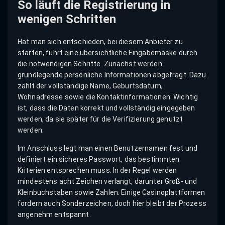
So läuft die Registrierung in
wenigen Schritten
Hat man sich entschieden, bei diesem Anbieter zu
starten, führt eine übersichtliche Eingabemaske durch
die notwendigen Schritte. Zunächst werden
grundlegende persönliche Informationen abgefragt. Dazu
zählt der vollständige Name, Geburtsdatum,
Wohnadresse sowie die Kontaktinformationen. Wichtig
ist, dass die Daten korrekt und vollständig eingegeben
werden, da sie später für die Verifizierung genutzt
werden.
Im Anschluss legt man einen Benutzernamen fest und
definiert ein sicheres Passwort, das bestimmten
Kriterien entsprechen muss. In der Regel werden
mindestens acht Zeichen verlangt, darunter Groß- und
Kleinbuchstaben sowie Zahlen. Einige Casinoplattformen
fordern auch Sonderzeichen, doch hier bleibt der Prozess
angenehm entspannt.