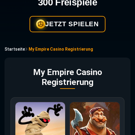
300 Freispiele
JETZT SPIELEN
Startseite
My Empire Casino Registrierung
My Empire Casino
Registrierung