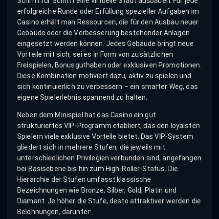
Schritt für Schritt eine virtuelle Stadt ausbauen. Für jede
erfolgreiche Runde oder Erfüllung spezieller Aufgaben im
Casino erhält man Ressourcen, die für den Ausbau neuer
Gebäude oder die Verbesserung bestehender Anlagen
eingesetzt werden können. Jedes Gebäude bringt neue
Vorteile mit sich, sei es in Form von zusätzlichen
Freispielen, Bonusguthaben oder exklusiven Promotionen.
Diese Kombination motiviert dazu, aktiv zu spielen und
sich kontinuierlich zu verbessern – ein smarter Weg, das
eigene Spielerlebnis spannend zu halten.
Neben dem Minispiel hat das Casino ein gut
strukturiertes VIP-Programm etabliert, das den loyalsten
Spielern viele exklusive Vorteile bietet. Das VIP-System
gliedert sich in mehrere Stufen, die jeweils mit
unterschiedlichen Privilegien verbunden sind, angefangen
bei Basisebene bis hin zum High-Roller-Status. Die
Hierarchie der Stufen umfasst klassische
Bezeichnungen wie Bronze, Silber, Gold, Platin und
Diamant. Je höher die Stufe, desto attraktiver werden die
Belohnungen, darunter: