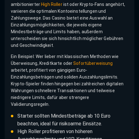
ambitionierter
High Roller
ist oder Krypto-Fans angehört,
variieren die optimalen Kontoeinstellungen und
Zahlungswege. Das Casino bietet eine Auswahl an
Einzahlungsmöglichkeiten, die jeweils eigene
Mindestbeträge und Limits haben, außerdem
unterscheiden sie sich hinsichtlich möglicher Gebühren
und Geschwindigkeit.
Ein Beispiel: Wer lieber mit klassischen Methoden wie
Überweisung, Kreditkarte oder
Sofortüberweisung
arbeitet, profitiert von gängigen Euro-
Einzahlungsbeträgen und soliden Auszahlungslimits.
Krypto-Spieler finden hingegen bei zahlreichen digitalen
Währungen schnellere Transaktionen und teilweise
niedrigere Limits, dafür aber strengere
Validierungsregeln.
Starter sollten Mindestbeträge ab 10 Euro
beachten, ideal für risikoarme Einsätze.
High Roller profitieren von höheren