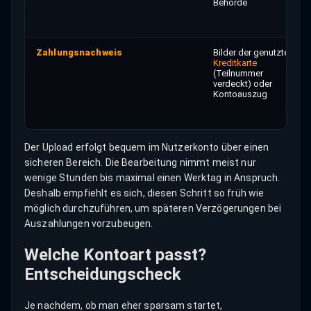
Behörde
Zahlungsnachweis
Bilder der genutzten
Kreditkarte
(Teilnummer
verdeckt) oder
Kontoauszug
Der Upload erfolgt bequem im Nutzerkonto über einen
sicheren Bereich. Die Bearbeitung nimmt meist nur
wenige Stunden bis maximal einen Werktag in Anspruch.
Deshalb empfiehlt es sich, diesen Schritt so früh wie
möglich durchzuführen, um späteren Verzögerungen bei
Auszahlungen vorzubeugen.
Welche Kontoart passt?
Entscheidungscheck
Je nachdem, ob man eher sparsam startet,