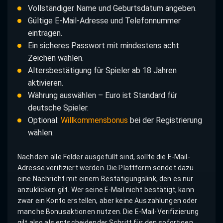
Vollständiger Name und Geburtsdatum angeben.
Gültige E-Mail-Adresse und Telefonnummer
eintragen.
Ein sicheres Passwort mit mindestens acht
Zeichen wählen.
Altersbestätigung für Spieler ab 18 Jahren
aktivieren.
Währung auswählen – Euro ist Standard für
deutsche Spieler.
Optional:
Willkommensbonus
bei der Registrierung
wählen.
Nachdem alle Felder ausgefüllt sind, sollte die E-Mail-
Adresse verifiziert werden. Die Plattform sendet dazu
eine Nachricht mit einem Bestätigungslink, den es nur
anzuklicken gilt. Wer seine E-Mail nicht bestätigt, kann
zwar ein Konto erstellen, aber keine Auszahlungen oder
manche Bonusaktionen nutzen. Die E-Mail-Verifizierung
gilt also als entscheidender Schritt für den sofortigen