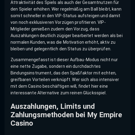
Attraktivität des Spiels als auch der Gesamtnutzen für
den Spieler erhöhen. Wer regelmäßig am Ball bleibt, kann
somit schneller in den VIP-Status aufsteigen und damit
von noch exklusiveren Vorzügen profitieren. VIP-
Mitglieder genießen zudem den Vorzug, dass
Auszahlungen deutlich zügiger bearbeitet werden als bei
normalen Kunden, was die Motivation erhöht, aktiv zu
bleiben und gelegentlich den Status zu überprüfen.
Zusammengefasst ist dieser Aufbau-Modus nicht nur
eine nette Zugabe, sondern ein durchdachtes
Bindungsinstrument, das den Spaßfaktor mit echten,
greifbaren Vorteilen verknüpft. Wer sich also intensiver
mit dem Casino beschäftigen will, findet hier eine
interessante Alternative zum reinen Glücksspiel.
Auszahlungen, Limits und
Zahlungsmethoden bei My Empire
Casino