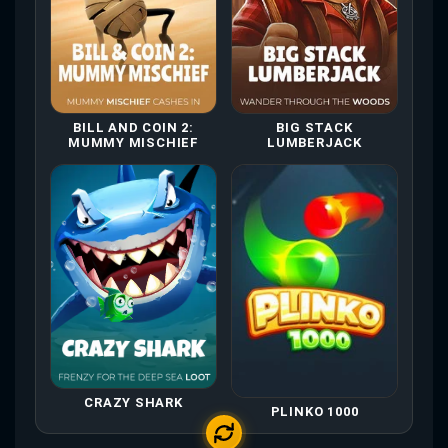
BILL AND COIN 2:
BIG STACK
MUMMY MISCHIEF
LUMBERJACK
CRAZY SHARK
PLINKO 1000