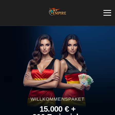
WILLKOMMENSPAKET
15.000 € +