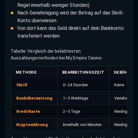
Regel innerhalb weniger Stunden).
Nach Genehmigung wird der Betrag auf das Skrill-
Konto überwiesen.
Von dort kann das Geld direkt auf dein Bankkonto
transferiert werden.
Tabelle: Vergleich der beliebtesten
Auszahlungsmethoden bei My Empire Casino
METHODE
BEARBEITUNGSZEIT
GEBÜHREN
Skrill
0–24 Stunden
Keine
Banküberweisung
1–3 Werktage
Variabel
Kreditkarte
2–5 Tage
Niedrig
Kryptowährung
Innerhalb von Minuten
Niedrig