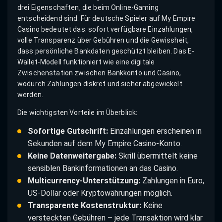
drei Eigenschaften, die beim Online-Gaming
entscheidend sind. Für deutsche Spieler auf My Empire
Casino bedeutet das: sofort verfügbare Einzahlungen,
volle Transparenz über Gebühren und die Gewissheit,
dass persönliche Bankdaten geschützt bleiben. Das E-
Wallet-Modell funktioniert wie eine digitale
Zwischenstation zwischen Bankkonto und Casino,
wodurch Zahlungen diskret und sicher abgewickelt
werden.
Die wichtigsten Vorteile im Überblick:
Sofortige Gutschrift:
Einzahlungen erscheinen in
Sekunden auf dem My Empire Casino-Konto.
Keine Datenweitergabe:
Skrill übermittelt keine
sensiblen Bankinformationen an das Casino.
Multicurrency-Unterstützung:
Zahlungen in Euro,
US-Dollar oder Kryptowährungen möglich.
Transparente Kostenstruktur:
Keine
versteckten Gebühren – jede Transaktion wird klar