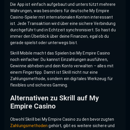
Die App ist einfach aufgebaut und unterstützt mehrere
Währungen, was besonders für deutsche My Empire
Casino-Spieler mit internationalen Konten interessant
ist. Jede Transaktion wird über eine sichere Verbindung
durchgeführt und in Echtzeit synchronisiert. So hast du
immer den Überblick über deine Finanzen, egal ob du
gerade spielst oder unterwegs bist.
Skrill Mobile macht das Spielen bei My Empire Casino
noch einfacher: Du kannst Einzahlungen ausführen,
Gewinne abheben und dein Konto verwalten – alles mit
einem Fingertipp. Damit ist Skrill nicht nur eine
Zahlungsmethode, sondern ein digitales Werkzeug für
flexibles und sicheres Gaming.
Alternativen zu Skrill auf My
Empire Casino
Obwohl Skrill bei My Empire Casino zu den bevorzugten
Zahlungsmethoden
gehört, gibt es weitere sichere und