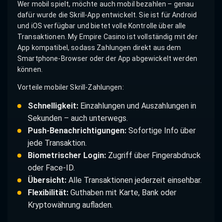
Wer mobil spielt, möchte auch mobil bezahlen – genau
dafür wurde die Skrill-App entwickelt. Sie ist für Android
und iOS verfügbar und bietet volle Kontrolle über alle
Transaktionen. My Empire Casino ist vollständig mit der
App kompatibel, sodass Zahlungen direkt aus dem
Smartphone-Browser oder der App abgewickelt werden
können.
Vorteile mobiler Skrill-Zahlungen:
Schnelligkeit:
Einzahlungen und Auszahlungen in
Sekunden – auch unterwegs.
Push-Benachrichtigungen:
Sofortige Info über
jede Transaktion.
Biometrischer Login:
Zugriff über Fingerabdruck
oder Face-ID.
Übersicht:
Alle Transaktionen jederzeit einsehbar.
Flexibilität:
Guthaben mit Karte, Bank oder
Kryptowährung aufladen.