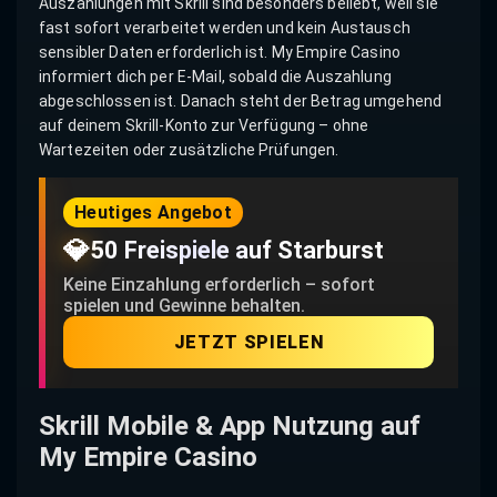
Auszahlungen mit Skrill sind besonders beliebt, weil sie
fast sofort verarbeitet werden und kein Austausch
sensibler Daten erforderlich ist. My Empire Casino
informiert dich per E-Mail, sobald die Auszahlung
abgeschlossen ist. Danach steht der Betrag umgehend
auf deinem Skrill-Konto zur Verfügung – ohne
Wartezeiten oder zusätzliche Prüfungen.
Heutiges Angebot
💎
50 Freispiele auf Starburst
Keine Einzahlung erforderlich – sofort
spielen und Gewinne behalten.
JETZT SPIELEN
Skrill Mobile & App Nutzung auf
My Empire Casino