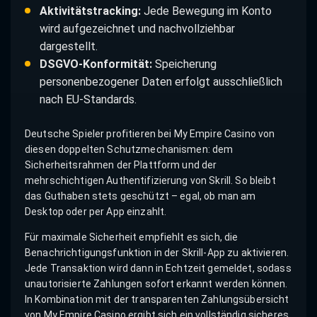
Aktivitätstracking:
Jede Bewegung im Konto
wird aufgezeichnet und nachvollziehbar
dargestellt.
DSGVO-Konformität:
Speicherung
personenbezogener Daten erfolgt ausschließlich
nach EU-Standards.
Deutsche Spieler profitieren bei My Empire Casino von
diesen doppelten Schutzmechanismen: dem
Sicherheitsrahmen der Plattform und der
mehrschichtigen Authentifizierung von Skrill. So bleibt
das Guthaben stets geschützt – egal, ob man am
Desktop oder per App einzahlt.
Für maximale Sicherheit empfiehlt es sich, die
Benachrichtigungsfunktion in der Skrill-App zu aktivieren.
Jede Transaktion wird dann in Echtzeit gemeldet, sodass
unautorisierte Zahlungen sofort erkannt werden können.
In Kombination mit der transparenten Zahlungsübersicht
von My Empire Casino ergibt sich ein vollständig sicheres