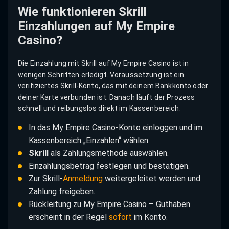
Wie funktionieren Skrill
Einzahlungen auf My Empire
Casino?
Die Einzahlung mit Skrill auf My Empire Casino ist in
wenigen Schritten erledigt. Voraussetzung ist ein
verifiziertes Skrill-Konto, das mit deinem Bankkonto oder
deiner Karte verbunden ist. Danach läuft der Prozess
schnell und reibungslos direkt im Kassenbereich.
In das My Empire Casino-Konto einloggen und im
Kassenbereich „Einzahlen“ wählen.
Skrill
als Zahlungsmethode auswählen.
Einzahlungsbetrag festlegen und bestätigen.
Zur Skrill-
Anmeldung
weitergeleitet werden und
Zahlung freigeben.
Rückleitung zu My Empire Casino – Guthaben
erscheint in der Regel
sofort
im Konto.