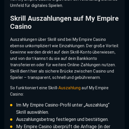
Umfeld für digitales Spielen.
Skrill Auszahlungen auf My Empire
Casino
Auszahlungen über Skrill sind bei My Empire Casino
ebenso unkompliziert wie Einzahlungen. Der große Vorteil:
Gewinne werden direkt auf dein Skrill-Konto überwiesen,
und von dort kannst du sie auf dein Bankkonto
transferieren oder für weitere Online-Zahlungen nutzen.
Skrill dient hier als sichere Brücke zwischen Casino und
Spieler – transparent, schnell und gebührenarm.
So funktioniert eine Skrill-
Auszahlung
auf My Empire
Casino:
Im My Empire Casino-Profil unter „Auszahlung“
Skrill auswählen.
Auszahlungsbetrag festlegen und bestätigen.
My Empire Casino überprüft die Anfrage (in der