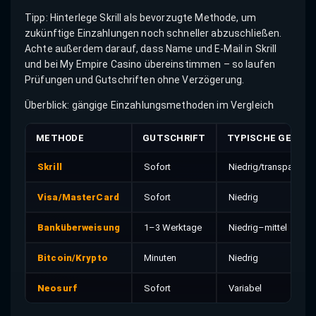
Tipp: Hinterlege Skrill als bevorzugte Methode, um
zukünftige Einzahlungen noch schneller abzuschließen.
Achte außerdem darauf, dass Name und E-Mail in Skrill
und bei My Empire Casino übereinstimmen – so laufen
Prüfungen und Gutschriften ohne Verzögerung.
Überblick: gängige Einzahlungsmethoden im Vergleich
METHODE
GUTSCHRIFT
TYPISCHE GEBÜH
Skrill
Sofort
Niedrig/transparent
Visa
/MasterCard
Sofort
Niedrig
Banküberweisung
1–3 Werktage
Niedrig–mittel
Bitcoin
/Krypto
Minuten
Niedrig
Neosurf
Sofort
Variabel