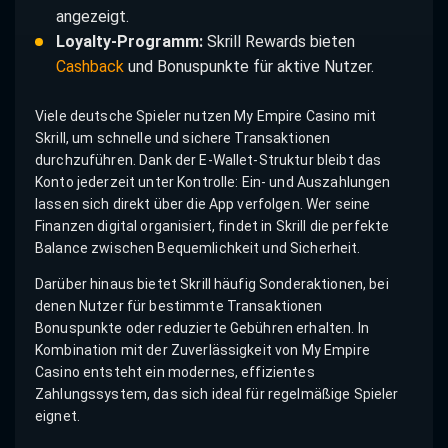
angezeigt.
Loyalty-Programm:
Skrill Rewards bieten
Cashback
und Bonuspunkte für aktive Nutzer.
Viele deutsche Spieler nutzen My Empire Casino mit
Skrill, um schnelle und sichere Transaktionen
durchzuführen. Dank der E-Wallet-Struktur bleibt das
Konto jederzeit unter Kontrolle: Ein- und Auszahlungen
lassen sich direkt über die App verfolgen. Wer seine
Finanzen digital organisiert, findet in Skrill die perfekte
Balance zwischen Bequemlichkeit und Sicherheit.
Darüber hinaus bietet Skrill häufig Sonderaktionen, bei
denen Nutzer für bestimmte Transaktionen
Bonuspunkte oder reduzierte Gebühren erhalten. In
Kombination mit der Zuverlässigkeit von My Empire
Casino entsteht ein modernes, effizientes
Zahlungssystem, das sich ideal für regelmäßige Spieler
eignet.