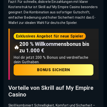
Fazit: Für schnelle, diskrete Einzahlungen mit klarer
Kostenstruktur ist Skrill auf My Empire Casino besonders
geeignet. Die Kombination aus sofortiger Gutschrift,
einfacher Bedienung und hoher Sicherheit macht das E-
Wallet zur idealen Wahl für deutsche Spieler.
Exklusives Angebot für neue Spieler
200 % Willkommensbonus bis
🔥
zu 1.000 €
Hol dir jetzt 200 % Bonus und verdreifache
dein Guthaben.
BONUS SICHERN
Vorteile von Skrill auf My Empire
Casino
Skrill kombiniert Schnelligkeit, Komfort und Sicherheit –