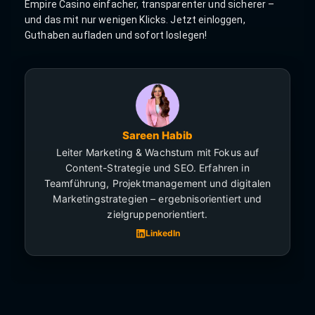
Empire Casino einfacher, transparenter und sicherer –
und das mit nur wenigen Klicks. Jetzt einloggen,
Guthaben aufladen und sofort loslegen!
Sareen Habib
Leiter Marketing & Wachstum mit Fokus auf
Content-Strategie und SEO. Erfahren in
Teamführung, Projektmanagement und digitalen
Marketingstrategien – ergebnisorientiert und
zielgruppenorientiert.
LinkedIn