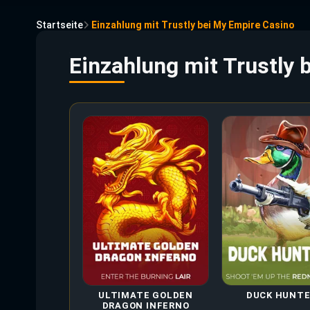
Startseite
Einzahlung mit Trustly bei My Empire Casino
Einzahlung mit Trustly 
ULTIMATE GOLDEN
DUCK HUNT
DRAGON INFERNO