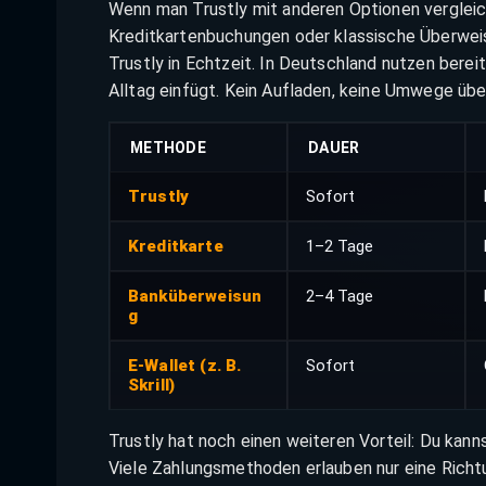
Wenn man Trustly mit anderen Optionen vergleich
Kreditkartenbuchungen oder klassische Überwei
Trustly in Echtzeit. In Deutschland nutzen bereit
Alltag einfügt. Kein Aufladen, keine Umwege übe
METHODE
DAUER
Trustly
Sofort
Kreditkarte
1–2 Tage
Banküberweisun
2–4 Tage
g
E-Wallet (z. B.
Sofort
Skrill
)
Trustly hat noch einen weiteren Vorteil: Du kan
Viele Zahlungsmethoden erlauben nur eine Richtu