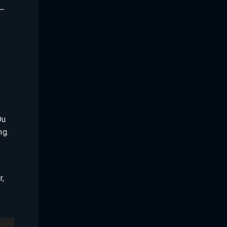
 –
Du
ng.
r,