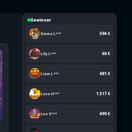
Gewinner
1.497 €
Max H***
594 €
Emma L***
60 €
Lily L***
481 €
Liam L***
1.517 €
Luca H***
F