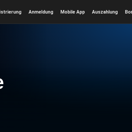
istrierung
Anmeldung
Mobile App
Auszahlung
Bo
e