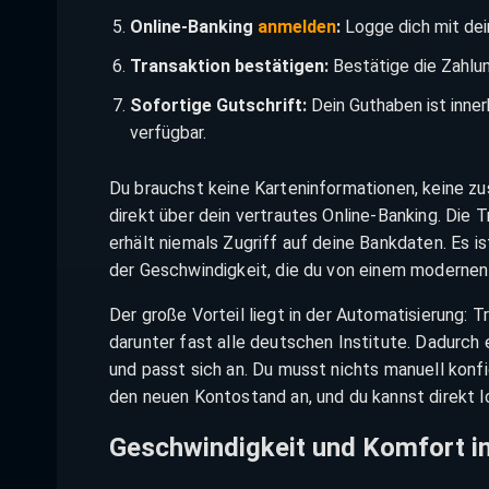
Online-Banking
anmelden
:
Logge dich mit dei
Transaktion bestätigen:
Bestätige die Zahlun
Sofortige Gutschrift:
Dein Guthaben ist inne
verfügbar.
Du brauchst keine Karteninformationen, keine zu
direkt über dein vertrautes Online-Banking. Die 
erhält niemals Zugriff auf deine Bankdaten. Es i
der Geschwindigkeit, die du von einem modernen
Der große Vorteil liegt in der Automatisierung:
darunter fast alle deutschen Institute. Dadurc
und passt sich an. Du musst nichts manuell konfi
den neuen Kontostand an, und du kannst direkt l
Geschwindigkeit und Komfort i