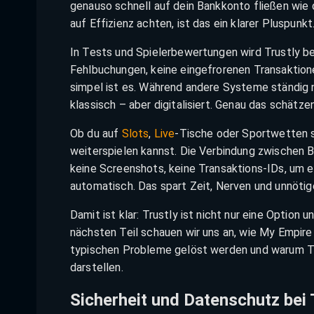
genauso schnell auf dein Bankkonto fließen wie d
auf Effizienz achten, ist das ein klarer Pluspunkt
In Tests und Spielerbewertungen wird Trustly be
Fehlbuchungen, keine eingefrorenen Transaktionen
simpel ist es. Während andere Systeme ständig 
klassisch – aber digitalisiert. Genau das schätzen
Ob du auf
Slots
,
Live
-Tische oder Sportwetten s
weiterspielen kannst. Die Verbindung zwischen Ba
keine Screenshots, keine Transaktions-IDs, um e
automatisch. Das spart Zeit, Nerven und unnöti
Damit ist klar: Trustly ist nicht nur eine Option
nächsten Teil schauen wir uns an, wie My Empire
typischen Probleme gelöst werden und warum Tr
darstellen.
Sicherheit und Datenschutz bei 