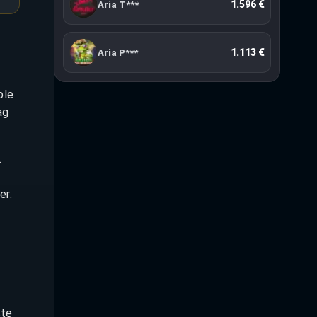
490 €
Leo V***
1.596 €
Aria T***
ble
ag
.
er.
ßte