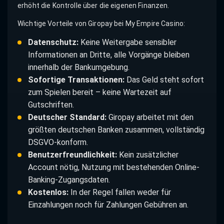
erhöht die Kontrolle über die eigenen Finanzen.
Wichtige Vorteile von Giropay bei My Empire Casino:
Datenschutz:
Keine Weitergabe sensibler
Informationen an Dritte, alle Vorgänge bleiben
innerhalb der Bankumgebung.
Sofortige Transaktionen:
Das Geld steht sofort
zum Spielen bereit – keine Wartezeit auf
Gutschriften.
Deutscher Standard:
Giropay arbeitet mit den
größten deutschen Banken zusammen, vollständig
DSGVO-konform.
Benutzerfreundlichkeit:
Kein zusätzlicher
Account nötig, Nutzung mit bestehenden Online-
Banking-Zugangsdaten.
Kostenlos:
In der Regel fallen weder für
Einzahlungen noch für Zahlungen Gebühren an.