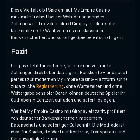
Diese Vielfalt gibt Spielern auf My Empire Casino
maximale Freiheit bei der Wahl der passenden
Zahlungsart. Trotzdem bleibt Giropay für deutsche
Nutzer die erste Wahl, wenn es um klassische
Bankensicherheit und sofortige Spielbereitschaft geht.
Fazit
Giropay steht für einfache, sichere und vertraute
Zahlungen direkt über das eigene Bankkonto – und passt
perfekt zur modernen My Empire Casino-Plattform. Ohne
zusätzliche
Registrierung
, ohne Wartezeiten und ohne
Weitergabe sensibler Daten können deutsche Spieler ihr
Guthaben in Echtzeit aufladen und sofort loslegen.
Wer bei My Empire Casino mit Giropay einzahlt, profitiert
von deutscher Bankensicherheit, modernem
Datenschutz und sofortiger Gutschrift. Die Methode ist
ideal für Spieler, die Wert auf Kontrolle, Transparenz und
Geschwindigkeit legen.