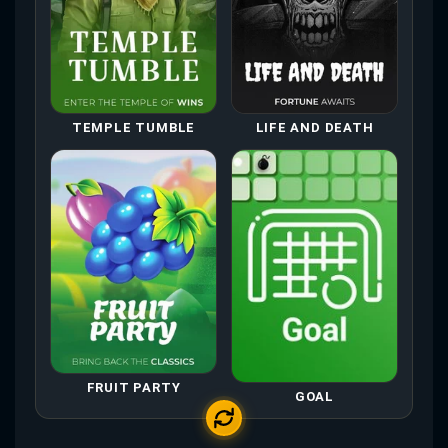
TEMPLE TUMBLE
LIFE AND DEATH
FRUIT PARTY
GOAL