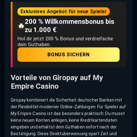
Exklusives Angebot für neue Spieler
200 % Willkommensbonus bis
🔥
zu 1.000 €
Hol dir jetzt 200 % Bonus und verdreifache
dein Guthaben.
BONUS SICHERN
Vorteile von Giropay auf My
Empire Casino
Giropay kombiniert die Sicherheit deutscher Banken mit
der Flexibilität moderner Online-Zahlungen. Für Spieler auf
My Empire Casino ist das besonders praktisch: Du musst
keine neuen Konten anlegen, keine Kreditkartendaten
eingeben und erhältst dein Guthaben sofort nach der
Bestätigung. Diese Direktüberweisung spart Zeit und