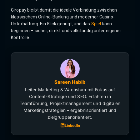
Giropay bleibt damit die ideale Verbindung zwischen
klassischem Online-Banking und moderner Casino-
Unterhaltung. Ein Klick genügt, und das
Spiel
kann
beginnen – sicher, direkt und vollständig unter eigener
Kontrolle.
Sareen Habib
Leiter Marketing & Wachstum mit Fokus auf
Content-Strategie und SEO. Erfahren in
Teamführung, Projektmanagement und digitalen
Marketingstrategien – ergebnisorientiert und
zielgruppenorientiert.
LinkedIn