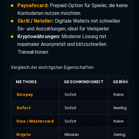
Paysafecard
:
Prepaid-Option für Spieler, die keine
Kontodaten nutzen möchten.
Skrill
/
Neteller
:
Digitale Wallets mit schnellen
Ein- und Auszahlungen, ideal für Vielspieler.
Kryptowährungen:
Moderne Lösung mit
maximaler Anonymität und blitzschnellen
Transaktionen.
Vergleich der wichtigsten Eigenschaften:
METHODE
GESCHWINDIGKEIT
GEBÜHREN
Giropay
Sofort
Keine
Sofort
Sofort
Niedrig
Visa / Mastercard
Sofort
Keine
Krypto
Minuten
Gering