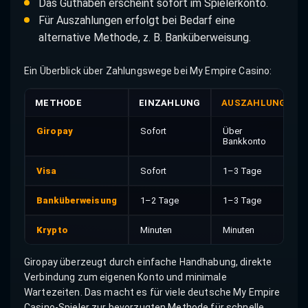
Das Guthaben erscheint sofort im Spielerkonto.
Für Auszahlungen erfolgt bei Bedarf eine
alternative Methode, z. B. Banküberweisung.
Ein Überblick über Zahlungswege bei My Empire Casino:
METHODE
EINZAHLUNG
AUSZAHLUNG
Giropay
Sofort
Über
Bankkonto
Visa
Sofort
1–3 Tage
Banküberweisung
1–2 Tage
1–3 Tage
Krypto
Minuten
Minuten
Giropay überzeugt durch einfache Handhabung, direkte
Verbindung zum eigenen Konto und minimale
Wartezeiten. Das macht es für viele deutsche My Empire
Casino-Spieler zur bevorzugten Methode für schnelle,