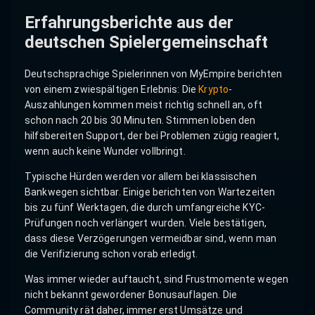
Erfahrungsberichte aus der
deutschen Spielergemeinschaft
Deutschsprachige Spielerinnen von MyEmpire berichten
von einem zwiespältigen Erlebnis: Die
Krypto
-
Auszahlungen kommen meist richtig schnell an, oft
schon nach 20 bis 30 Minuten. Stimmen loben den
hilfsbereiten Support, der bei Problemen zügig reagiert,
wenn auch keine Wunder vollbringt.
Typische Hürden werden vor allem bei klassischen
Bankwegen sichtbar. Einige berichten von Wartezeiten
bis zu fünf Werktagen, die durch umfangreiche KYC-
Prüfungen noch verlängert wurden. Viele bestätigen,
dass diese Verzögerungen vermeidbar sind, wenn man
die Verifizierung schon vorab erledigt.
Was immer wieder auftaucht, sind Frustmomente wegen
nicht bekannt gewordener Bonusauflagen. Die
Community rät daher, immer erst Umsätze und