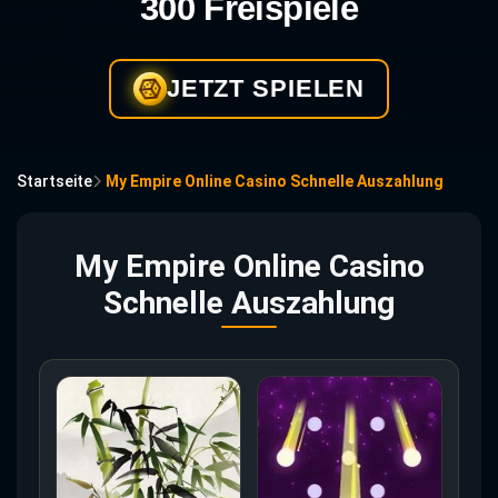
300 Freispiele
JETZT SPIELEN
Startseite
My Empire Online Casino Schnelle Auszahlung
My Empire Online Casino
Schnelle Auszahlung