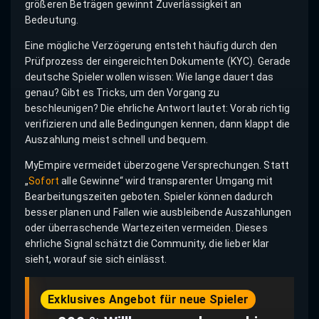
größeren Beträgen gewinnt Zuverlässigkeit an
Bedeutung.
Eine mögliche Verzögerung entsteht häufig durch den
Prüfprozess der eingereichten Dokumente (KYC). Gerade
deutsche Spieler wollen wissen: Wie lange dauert das
genau? Gibt es Tricks, um den Vorgang zu
beschleunigen? Die ehrliche Antwort lautet: Vorab richtig
verifizieren und alle Bedingungen kennen, dann klappt die
Auszahlung meist schnell und bequem.
MyEmpire vermeidet überzogene Versprechungen. Statt
„
Sofort
alle Gewinne“ wird transparenter Umgang mit
Bearbeitungszeiten geboten. Spieler können dadurch
besser planen und Fallen wie ausbleibende Auszahlungen
oder überraschende Wartezeiten vermeiden. Dieses
ehrliche Signal schätzt die Community, die lieber klar
sieht, worauf sie sich einlässt.
Exklusives Angebot für neue Spieler