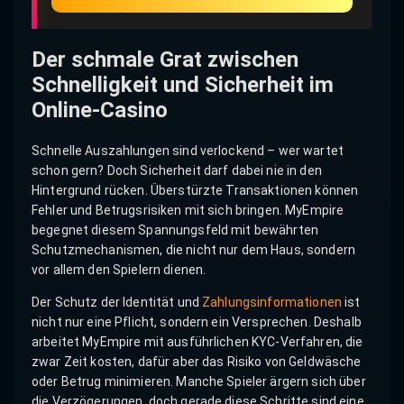
Der schmale Grat zwischen
Schnelligkeit und Sicherheit im
Online-Casino
Schnelle Auszahlungen sind verlockend – wer wartet
schon gern? Doch Sicherheit darf dabei nie in den
Hintergrund rücken. Überstürzte Transaktionen können
Fehler und Betrugsrisiken mit sich bringen. MyEmpire
begegnet diesem Spannungsfeld mit bewährten
Schutzmechanismen, die nicht nur dem Haus, sondern
vor allem den Spielern dienen.
Der Schutz der Identität und
Zahlungsinformationen
ist
nicht nur eine Pflicht, sondern ein Versprechen. Deshalb
arbeitet MyEmpire mit ausführlichen KYC-Verfahren, die
zwar Zeit kosten, dafür aber das Risiko von Geldwäsche
oder Betrug minimieren. Manche Spieler ärgern sich über
die Verzögerungen, doch gerade diese Schritte sind eine