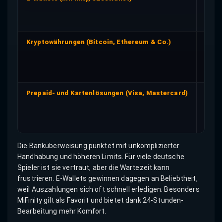
meist
unter
Stun
Kryptowährungen (
Bitcoin
, Ethereum & Co.)
Supe
ell, 1
Minut
gerin
Prüfu
Prepaid- und Kartenlösungen (
Visa
,
Mastercard
)
Bequ
oft s
bekan
Die Banküberweisung punktet mit unkomplizierter
Handhabung und höheren Limits. Für viele deutsche
Spieler ist sie vertraut, aber die Wartezeit kann
frustrieren. E-Wallets gewinnen dagegen an Beliebtheit,
weil Auszahlungen sich oft schnell erledigen. Besonders
MiFinity gilt als Favorit und bietet dank 24-Stunden-
Bearbeitung mehr Komfort.